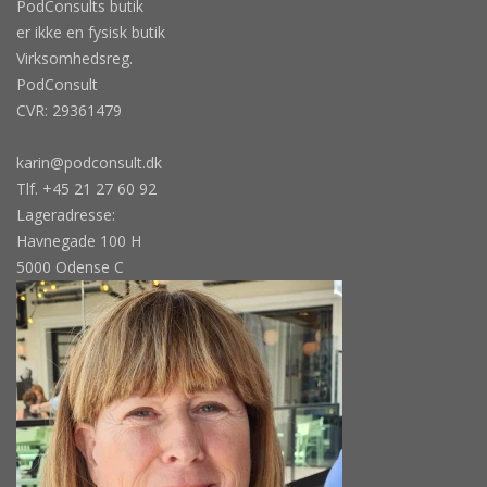
PodConsults butik
er ikke en fysisk butik
Virksomhedsreg.
PodConsult
CVR: 29361479
karin@podconsult.dk
Tlf. +45 21 27 60 92
Lageradresse:
Havnegade 100 H
5000 Odense C