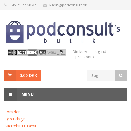
+45 21 27 60 92
karin@podconsult.dk
Din kurv
Log ind
Opret konto
0,00 DKK
MENU
Forsiden
Køb udstyr
Micro:bit Ultra:bit