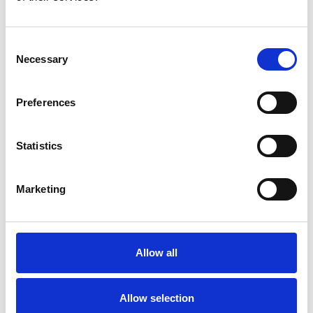
Consent
Necessary
Selection
Preferences
Decksaver til Rodecaster
Circuitmess Jay-D - kod
Pro 1 mixeren
din egen DJ-mixer
250,00 DKK
500,00 DKK
Statistics
(Ex moms 200,00 DKK)
(Ex moms 400,00 DKK)
Marketing
Allow all
Allow selection