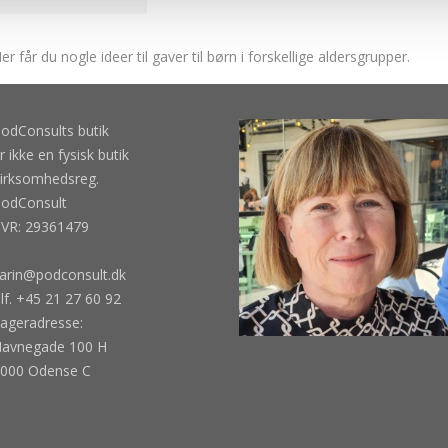
er får du nogle ideer til gaver til børn i forskellige aldersgrupper.
odConsults butik
r ikke en fysisk butik
irksomhedsreg.
odConsult
VR: 29361479
arin@podconsult.dk
lf. +45 21 27 60 92
ageradresse:
avnegade 100 H
000 Odense C