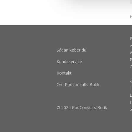
H
P
e
Sådan køber du
V
P
Kundeservice
C
Kontakt
k
Om Podconsults Butik
T
L
H
© 2026 PodConsults Butik
5