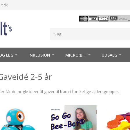
t.dk
 OG LEG
INKLUSION
MICRO:BIT
UDSALG
Gaveidé 2-5 år
er får du nogle ideer til gaver til børn i forskellige aldersgrupper.