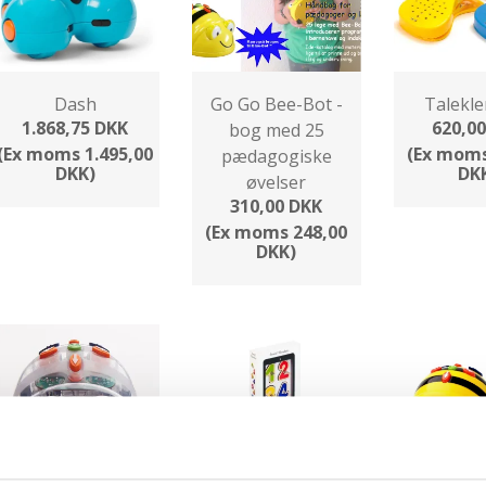
Dash
Go Go Bee-Bot -
Talekl
1.868,75 DKK
620,0
bog med 25
(Ex moms 1.495,00
(Ex moms
pædagogiske
DKK)
DK
øvelser
310,00 DKK
(Ex moms 248,00
DKK)