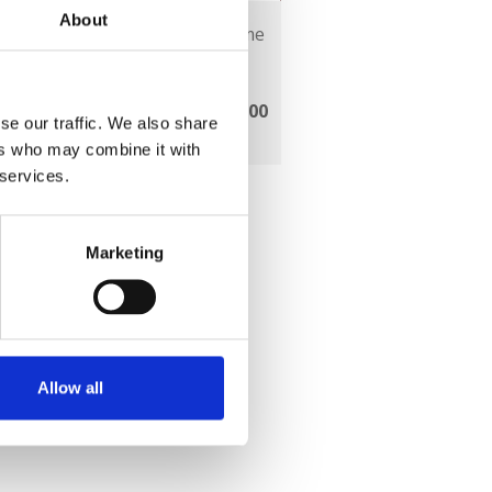
About
ot -
Glimmer klemme
adelig
bogstaver
0 DKK
375,00 DKK
 680,00
(Ex moms 300,00
se our traffic. We also share
K)
DKK)
ers who may combine it with
 services.
Marketing
Allow all