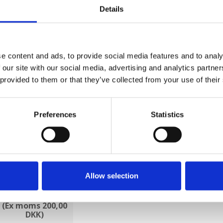
Details
Blue-Bot -
Marbotic Numbers -
Bee-B
genopladelig
dansk udgave
genopl
750,00 DKK
187,50 DKK
850,0
(Ex moms 600,00
(Ex moms 150,00
(Ex moms
e content and ads, to provide social media features and to analy
DKK)
DKK)
DK
 our site with our social media, advertising and analytics partn
 provided to them or that they’ve collected from your use of their
Preferences
Statistics
Allow selection
Easi-Høretelefoner
250,00 DKK
(Ex moms 200,00
DKK)