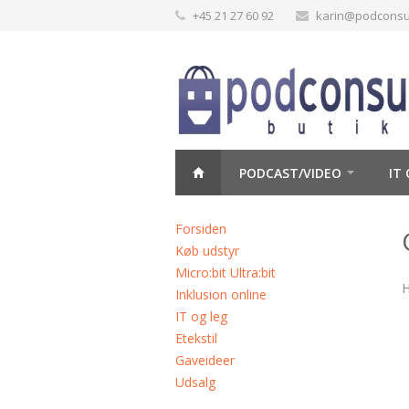
+45 21 27 60 92
karin@podconsul
PODCAST/VIDEO
IT
MAKER
Forsiden
Køb udstyr
Micro:bit Ultra:bit
H
Inklusion online
IT og leg
Etekstil
Gaveideer
Udsalg